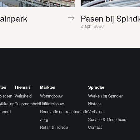
rainpark
Pasen bij Spindl
2 april 2026
cten
Thema's
Markten
Spindler
rojecten
Veiligheid
Woningbouw
Werken bij Spindler
wikkeling
Duurzaamheid
Utiliteitsbouw
Historie
iseerd
Renovatie en transformatie
Verhalen
Zorg
Service & Onderhoud
Retail & Horeca
Contact