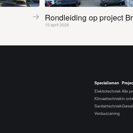
Rondleiding op project B
15 april 2026
Specialismen
Proje
Elektrotechniek
Alle p
Klimaattechniek
In ont
Sanitairtechniek
Gereal
Verduurzaming