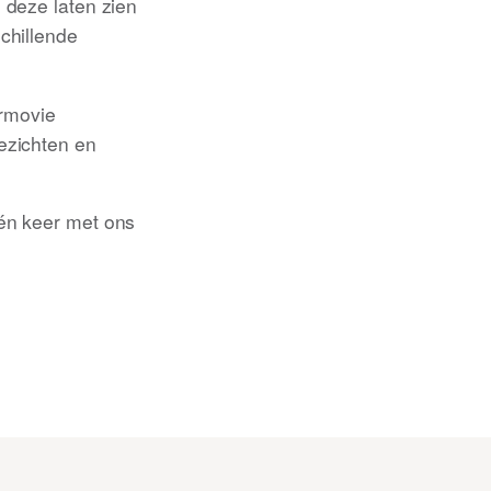
 deze laten zien
schillende
rmovie
gezichten en
één keer met ons