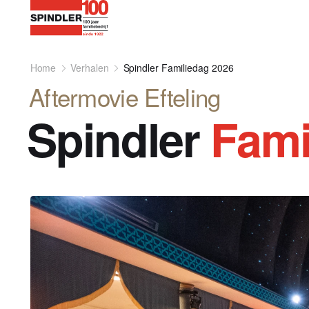
Home
Verhalen
Spindler Familiedag 2026
Aftermovie Efteling
Spindler
Fami