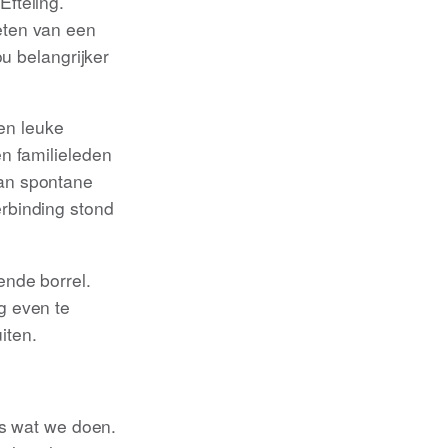
fteling.
eten van een
ou belangrijker
en leuke
n familieleden
van spontane
rbinding stond
ende borrel.
g even te
iten.
es wat we doen.