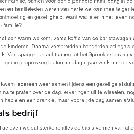
er Familie, samen voor een bijzondere Familiedag in de E
ren en familieleden waren van harte welkom mee te geni
 ontmoeting en gezelligheid. Want wat is er in het leven n
) familie?
et een warm welkom, verse koffie van de baristawagen 
or de kinderen. Daarna verspreidden honderden collega's e
ark. Van spannende achtbanen tot het Sprookjesbos en 
t mooie gesprekken buiten het dagelijkse werk om: de ve
 kwam iedereen weer samen tijdens een gezellige afsluit
a te praten over de dag, ervaringen uit te wisselen, no
n hapje en een drankje, maar vooral; de dag samen afslu
ls bedrijf
jf geloven we dat sterke relaties de basis vormen van all