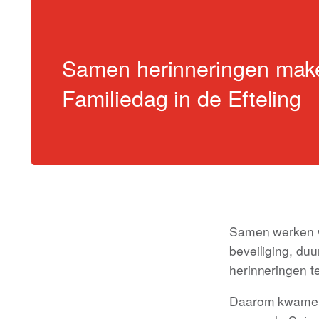
Samen herinneringen make
Familiedag in de Efteling
Samen werken we
beveiliging, du
herinneringen t
Daarom kwamen c