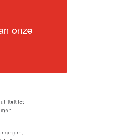
van onze
liteit tot
samen
nemingen,