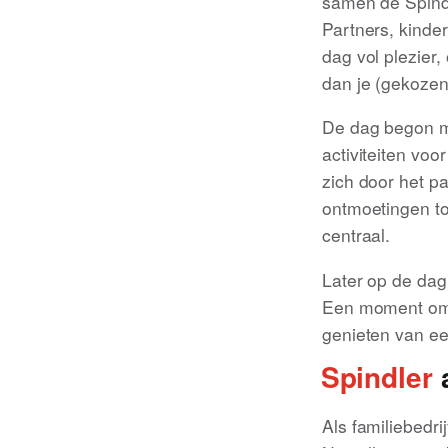
samen de Spindl
Partners, kinde
dag vol plezier,
dan je (gekozen
De dag begon m
activiteiten vo
zich door het p
ontmoetingen to
centraal.
Later op de dag
Een moment om n
genieten van ee
Spindler
a
Als familiebedri