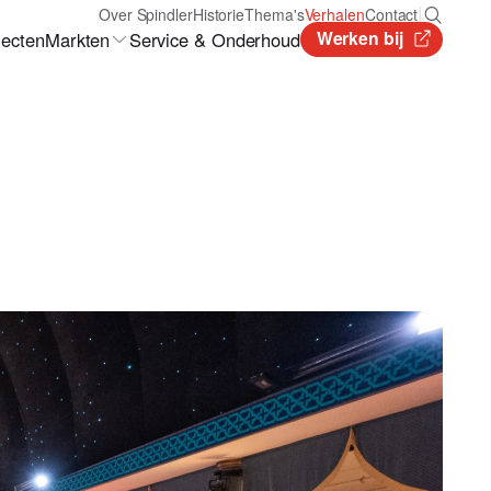
|
Over Spindler
Historie
Thema's
Verhalen
Contact
Werken bij
Markten
jecten
Service & Onderhoud