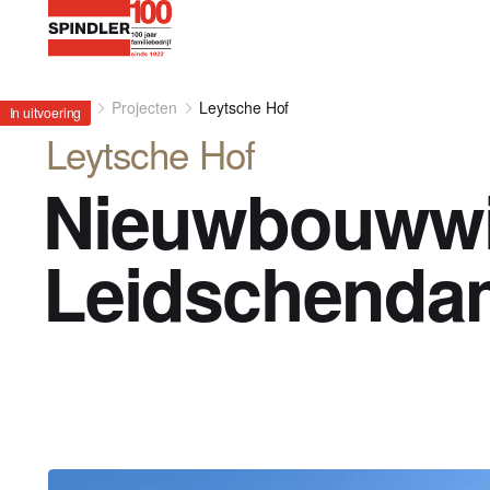
Home
Projecten
Leytsche Hof
In uitvoering
Leytsche Hof
Nieuwbouwwi
Leidschenda