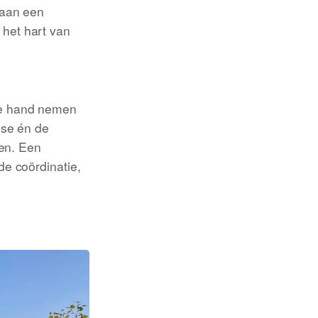
 aan een
het hart van
de hand nemen
ise én de
ren. Een
de coördinatie,