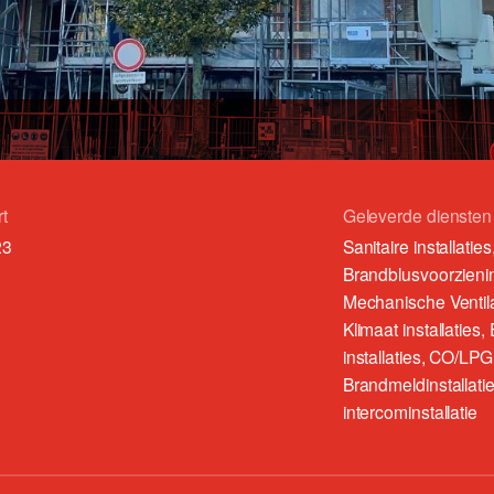
rt
Geleverde diensten
23
Sanitaire installaties
Brandblusvoorzieni
Mechanische Ventilat
Klimaat installaties,
installaties, CO/LPG
Brandmeldinstallatie
intercominstallatie