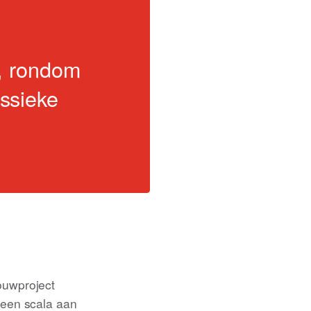
n, rondom
ssieke
ouwproject
 een scala aan