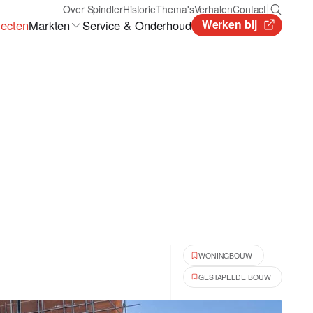
|
Over Spindler
Historie
Thema's
Verhalen
Contact
Werken bij
Markten
jecten
Service & Onderhoud
WONINGBOUW
GESTAPELDE BOUW