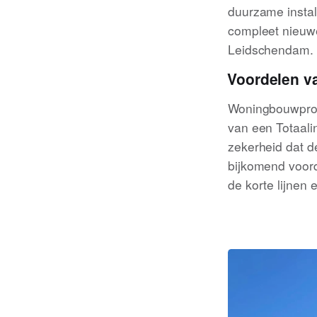
duurzame instal
compleet nieuwe
Leidschendam.
Voordelen va
Woningbouwproj
van een Totaali
zekerheid dat de
bijkomend voord
de korte lijnen 