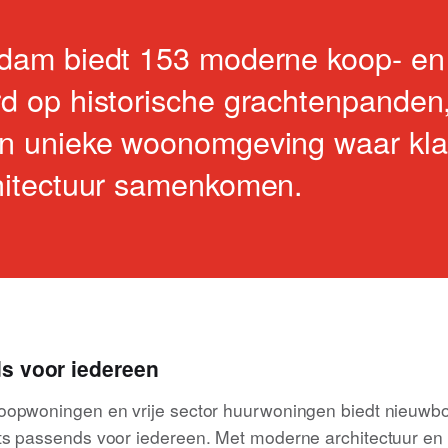
ndam biedt 153 moderne koop- en
rd op historische grachtenpande
en unieke woonomgeving waar kla
chitectuur samenkomen.
s voor iedereen
oopwoningen en vrije sector huurwoningen biedt nieuwb
ts passends voor iedereen. Met moderne architectuur en