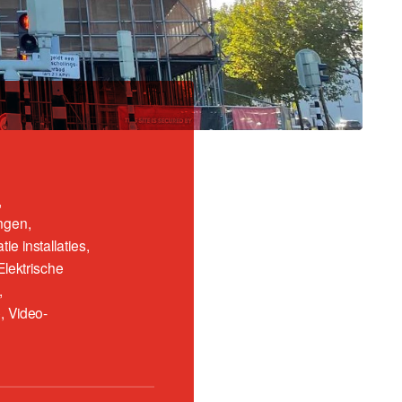
,
ngen,
ie installaties,
 Elektrische
,
, Video-